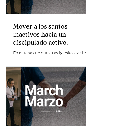
Mover a los santos
inactivos hacia un
discipulado activo.
En muchas de nuestras iglesias existe un
desafío común: creyentes fieles que
asisten, pero no están activamente
involucrados en el discipulado, el
servicio o la misión. Aman la iglesia.
Creen en la visión. Pero en algún punto,
su participación se volvió pasiva.