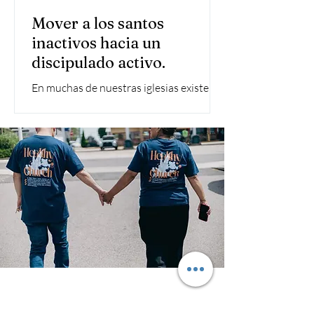
Mover a los santos
inactivos hacia un
discipulado activo.
En muchas de nuestras iglesias existe un
desafío común: creyentes fieles que
asisten, pero no están activamente
involucrados en el discipulado, el
servicio o la misión. Aman la iglesia.
Creen en la visión. Pero en algún punto,
su participación se volvió pasiva.
Contact us –