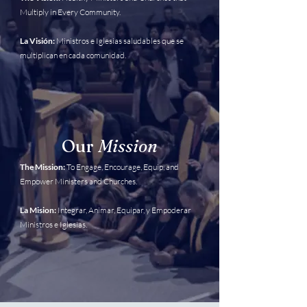
Multiply in Every Community.
La Visión:
Ministros e Iglesias saludables que se
multiplican en cada comunidad.
Our
Mission
The Mission:
To Engage, Encourage, Equip, and
Empower Ministers and Churches.
La Mision:
Integrar, Animar, Equipar, y Empoderar
Ministros e Iglesias.