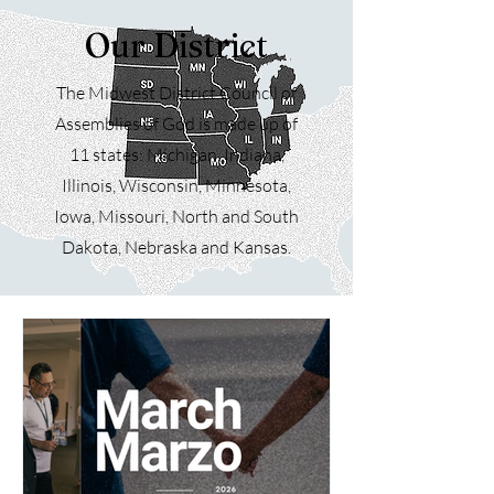
Our District
The Midwest District Council of
Assemblies of God is made up of
11 states: Michigan, Indiana,
Illinois, Wisconsin, Minnesota,
Iowa, Missouri, North and South
Dakota, Nebraska and Kansas.