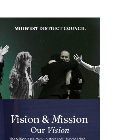
MIDWEST DISTRICT COUNCIL
V
ision &
M
ission
Our
Vision
The Vision:
Healthy Ministers and Churches that